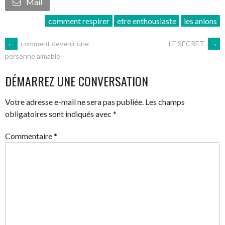
Mail
comment respirer
etre enthousiaste
les anions
NAVIGATION
←
comment devenir une
LE SECRET
→
personne aimable
DES
DÉMARREZ UNE CONVERSATION
ARTICLES
Votre adresse e-mail ne sera pas publiée.
Les champs
obligatoires sont indiqués avec
*
Commentaire
*