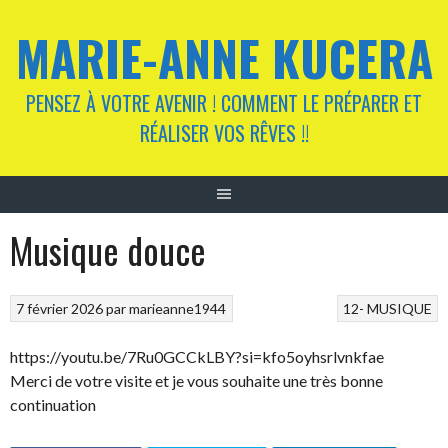
Aller
MARIE-ANNE KUCERA
au
contenu
PENSEZ À VOTRE AVENIR ! COMMENT LE PRÉPARER ET
RÉALISER VOS RÊVES !!
Musique douce
7 février 2026
par
marieanne1944
12- MUSIQUE
https://youtu.be/7Ru0GCCkLBY?si=kfo5oyhsrlvnkfae
Merci de votre visite et je vous souhaite une très bonne
continuation