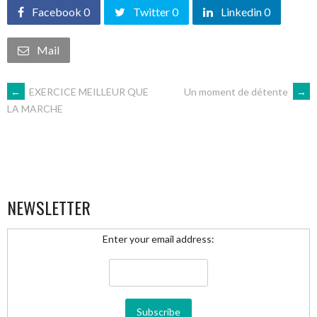
Facebook 0
Twitter 0
Linkedin 0
Mail
NAVIGATION
←
EXERCICE MEILLEUR QUE
Un moment de détente
→
LA MARCHE
DES
ARTICLES
NEWSLETTER
Enter your email address: