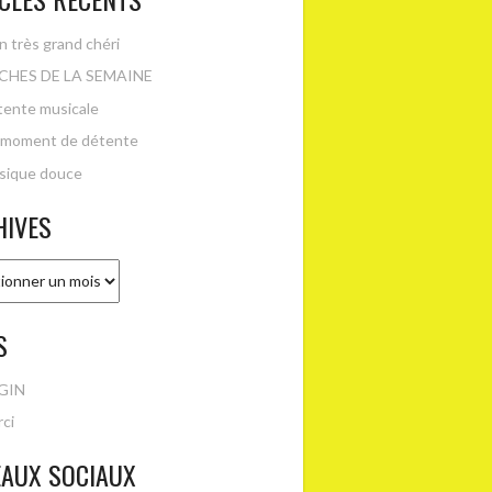
 très grand chéri
CHES DE LA SEMAINE
ente musicale
 moment de détente
sique douce
HIVES
es
S
GIN
ci
EAUX SOCIAUX