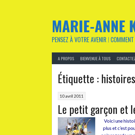
Aller
au
contenu
MARIE-ANNE 
PENSEZ À VOTRE AVENIR ! COMMENT 
A PROPOS
BIENVENUE À TOUS
CONTACTEZ
Étiquette :
histoire
10 avril 2011
Le petit garçon et l
Voici une histo
plus et c’est po