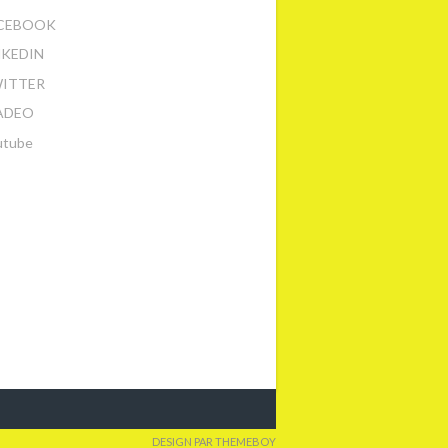
CEBOOK
NKEDIN
ITTER
ADEO
utube
DESIGN PAR THEMEBOY