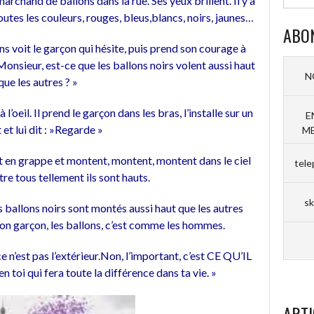
archand de ballons dans la rue. Ses yeux brillent. Il y a
outes les couleurs, rouges, bleus,blancs, noirs, jaunes…
ABO
ns voit le garçon qui hésite, puis prend son courage à
Monsieur, est-ce que les ballons noirs volent aussi haut
N
que les autres ? »
’oeil. Il prend le garçon dans les bras, l’installe sur un
E
et lui dit : »Regarde »
ME
ent en grappe et montent, montent, montent dans le ciel
tele
tre tous tellement ils sont hauts.
sk
es ballons noirs sont montés aussi haut que les autres
on garçon, les ballons, c’est comme les hommes.
ce n’est pas l’extérieur.Non, l’important, c’est CE QU’IL
en toi qui fera toute la différence dans ta vie. »
ARTI