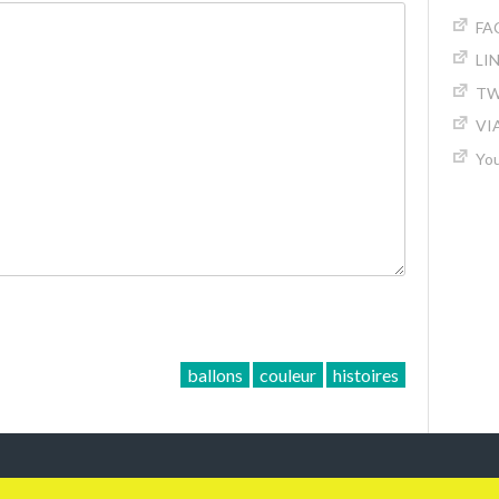
FA
LI
TW
VI
Yo
ballons
couleur
histoires