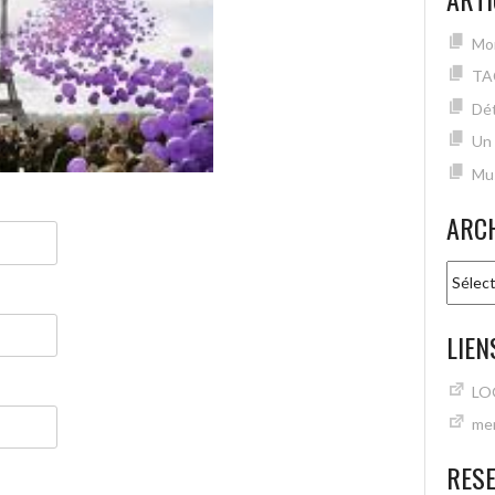
Mon
TA
Dét
Un
Mu
ARC
Archiv
LIEN
LO
mer
RES