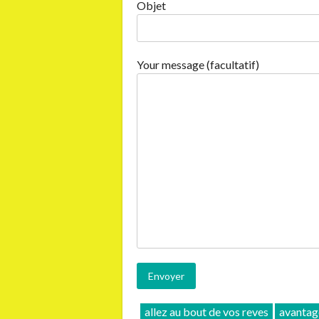
Objet
Your message (facultatif)
allez au bout de vos reves
avantag