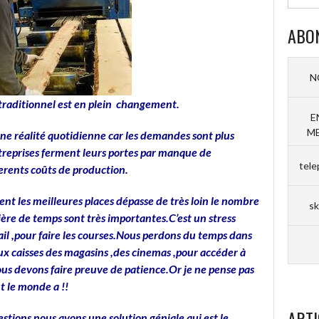
ABO
N
 traditionnel est en plein changement.
E
ME
 une réalité quotidienne car les demandes sont plus
treprises ferment leurs portes par manque de
tele
erents coûts de production.
nt les meilleures places dépasse de très loin le nombre
sk
ière de temps sont très importantes.C’est un stress
ail ,pour faire les courses.Nous perdons du temps dans
aux caisses des magasins ,des cinemas ,pour accéder à
ous devons faire preuve de patience.Or je ne pense pas
t le monde a !!
ARTI
stions nous avons une solution géniale qui est le