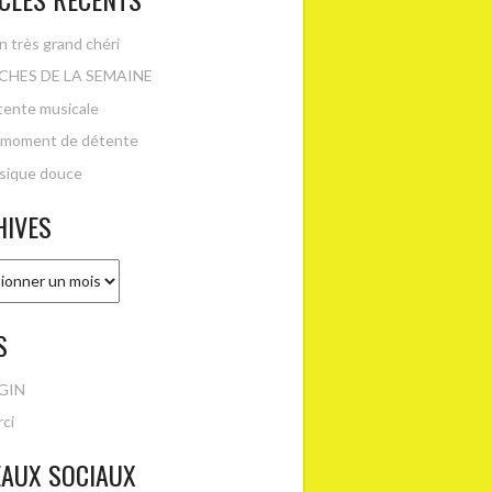
 très grand chéri
CHES DE LA SEMAINE
ente musicale
 moment de détente
sique douce
HIVES
es
S
GIN
ci
EAUX SOCIAUX