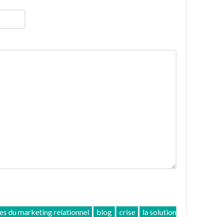
es du marketing relationnel
blog
crise
la solution