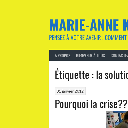
Aller
au
contenu
MARIE-ANNE 
PENSEZ À VOTRE AVENIR ! COMMENT 
A PROPOS
BIENVENUE À TOUS
CONTACTEZ
Étiquette :
la soluti
31 janvier 2012
Pourquoi la crise?