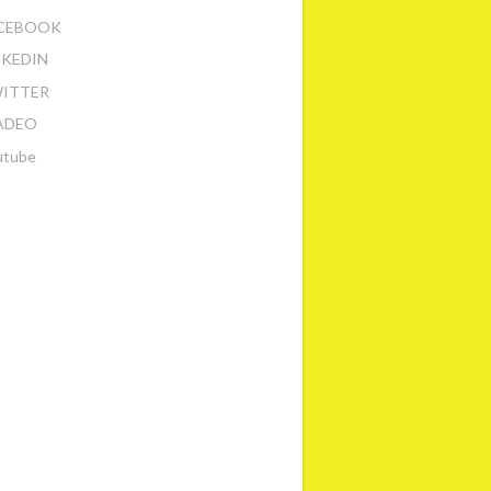
CEBOOK
NKEDIN
ITTER
ADEO
utube