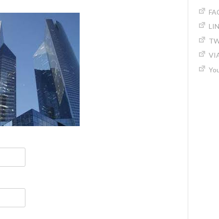
FA
LI
TW
VI
Yo