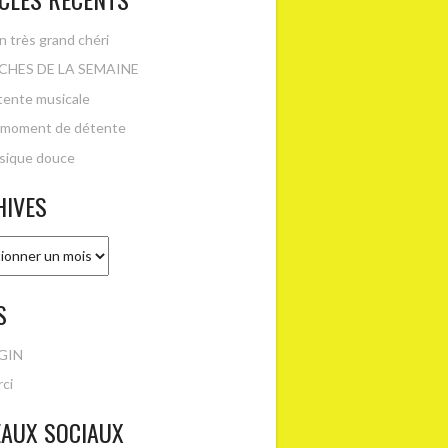
 très grand chéri
CHES DE LA SEMAINE
ente musicale
 moment de détente
sique douce
HIVES
es
S
GIN
ci
EAUX SOCIAUX