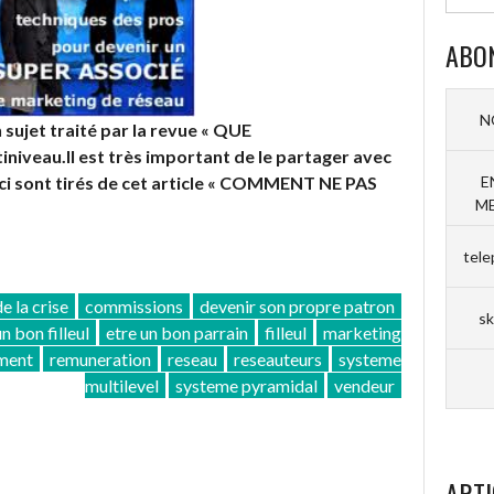
ABO
N
n sujet traité par la revue « QUE
niveau.Il est très important de le partager avec
E
ci sont tirés de cet article « COMMENT NE PAS
ME
tele
e la crise
commissions
devenir son propre patron
sk
un bon filleul
etre un bon parrain
filleul
marketing
ment
remuneration
reseau
reseauteurs
systeme
multilevel
systeme pyramidal
vendeur
ARTI