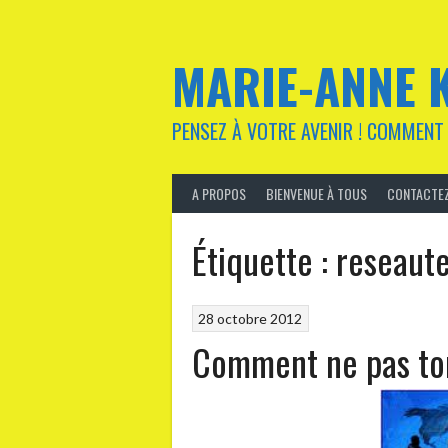
Aller
au
contenu
MARIE-ANNE 
PENSEZ À VOTRE AVENIR ! COMMENT 
A PROPOS
BIENVENUE À TOUS
CONTACTEZ
Étiquette :
reseaut
28 octobre 2012
Comment ne pas to