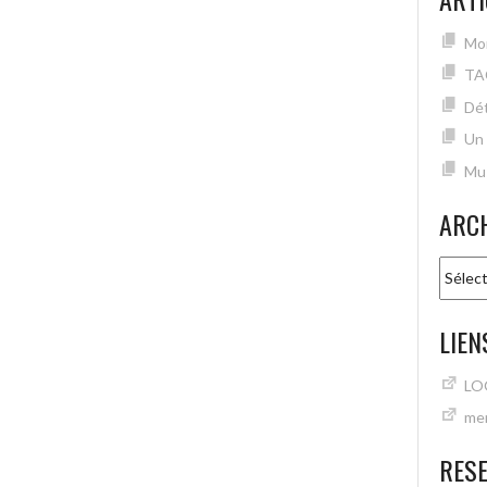
Mon
TA
Dét
Un
Mu
ARC
Archiv
LIEN
LO
mer
RES