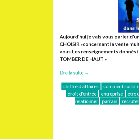
Aujourd’hui je vais vous parler d’u
CHOISIR »concernant la vente multi
vous.Les renseignements donnés i
TOMBER DE HAUT »
« Comment
Lire la suite
→
ne
chiffre d'affaires
comment sortir d
pas
droit d'entrée
entreprise
etre 
tomber
relationnel
parrain
recrute
de
haut? »