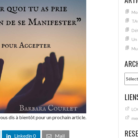
Mon
TA
Dét
Un
Mu
ARC
Archiv
LIEN
LO
vous dis à bientôt pour un prochain article.
mer
RES
Linkedin 0
Mail