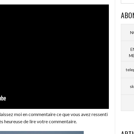
ABO
N
E
ME
tele
sk
t laissez moi en commentaire ce que vous avez ressenti
rès heureuse de lire votre commentaire.
ARTI