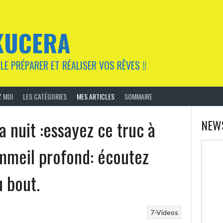
KUCERA
LE PRÉPARER ET RÉALISER VOS RÊVES !!
 MOI
LES CATÉGORIES
MES ARTICLES
SOMMAIRE
la nuit :essayez ce truc à
NEW
ommeil profond: écoutez
u bout.
7-Videos