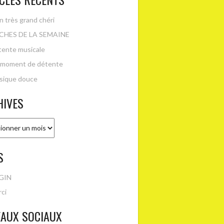
 très grand chéri
CHES DE LA SEMAINE
ente musicale
 moment de détente
sique douce
HIVES
es
S
GIN
ci
EAUX SOCIAUX