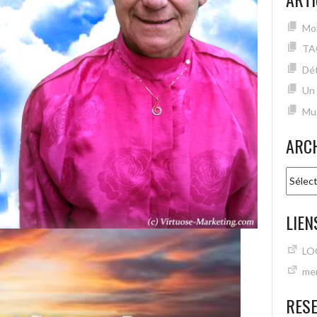
Mon
TA
Dét
Un
Mu
ARC
Archiv
LIEN
LO
mer
RES