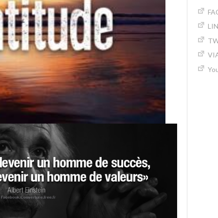
FA
LI
TW
VI
Yo