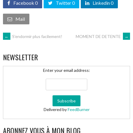
Facebook 0
Twitter 0
Linkedin 0
Mail
NAVIGATION
←
S’endormir plus facilement!
MOMENT DE DETENTE
→
DES
NEWSLETTER
ARTICLES
Enter your email address:
Delivered by
FeedBurner
ABONNEZ VOUS À MON BLOG