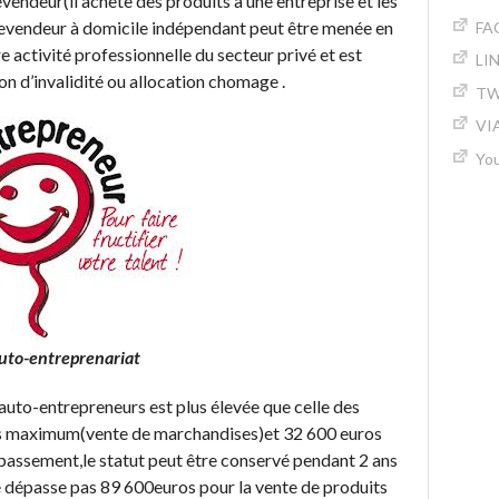
endeur(il achète des produits à une entreprise et les
 revendeur à domicile indépendant peut être menée en
FA
 activité professionnelle du secteur privé et est
LI
n d’invalidité ou allocation chomage .
TW
VI
Yo
auto-entreprenariat
s auto-entrepreneurs est plus élevée que celle des
s maximum(vente de marchandises)et 32 600 euros
épassement,le statut peut être conservé pendant 2 ans
 ne dépasse pas 89 600euros pour la vente de produits