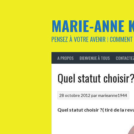
Aller
au
contenu
MARIE-ANNE 
PENSEZ À VOTRE AVENIR ! COMMENT 
A PROPOS
BIENVENUE À TOUS
CONTACTEZ
Quel statut choisir
28 octobre 2012
par
marieanne1944
Quel statut choisir ?( tiré de la 