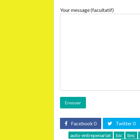
Your message (facultatif)
Facebook 0
Twitter 0
auto-entrepenariat
bic
bnc