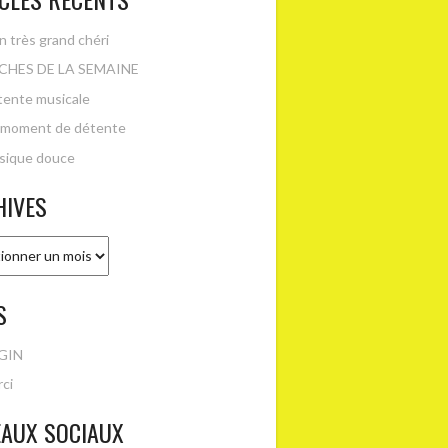
 très grand chéri
CHES DE LA SEMAINE
ente musicale
 moment de détente
sique douce
HIVES
es
S
GIN
ci
EAUX SOCIAUX