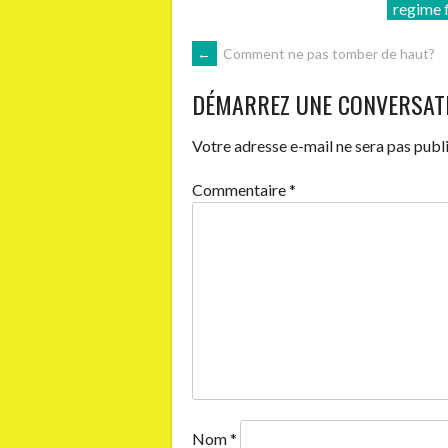
regime f
NAVIGATION
←
Comment ne pas tomber de haut?
DÉMARREZ UNE CONVERSAT
DES
Votre adresse e-mail ne sera pas publi
ARTICLES
Commentaire
*
Nom
*