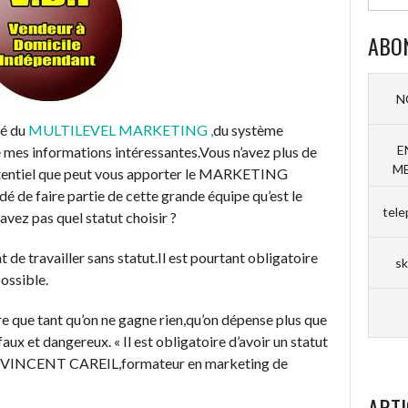
ABO
N
lé du
MULTILEVEL MARKETING ,
du système
E
 mes informations intéressantes.Vous n’avez plus de
ME
otentiel que peut vous apporter le MARKETING
e faire partie de cette grande équipe qu’est le
tele
vez pas quel statut choisir ?
de travailler sans statut.Il est pourtant obligatoire
sk
possible.
re que tant qu’on ne gagne rien,qu’on dépense plus que
t faux et dangereux. « Il est obligatoire d’avoir un statut
lle VINCENT CAREIL,formateur en marketing de
ARTI