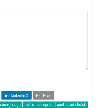
Linkedin 0
Mail
commercant
micro -entreprise
quel statut choisir