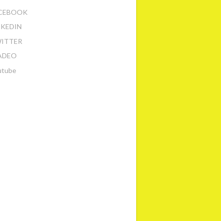
CEBOOK
NKEDIN
ITTER
ADEO
utube