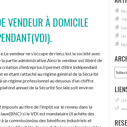
Mon
DE VENDEUR À DOMICILE
TA
Dét
PENDANT(VDI).
Un
Mu
ce.Le vendeur ne s’occupe de rien,c’est la société avec
ARC
e la partie administrative.Ainsi le vendeur est libéré de
la création d’entreprise.Il permet d’être indépendant
Archiv
out en étant rattaché au régime général de la Sécurité
e à un régime professionnel au dessous d’un chiffre
LIEN
lafond annuel de la Sécurité Sociale,soit environ
LO
t imposés au titre de l’impôt sur le revenu dans la
mer
aux(BNC) si le VDI est mandataire (il achète des
RES
 à la commission)ou des bénéfices industriels et