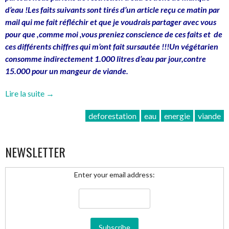
d’eau !Les faits suivants sont tirés d’un article reçu ce matin par
mail qui me fait réfléchir et que je
voudrais partager avec vous
pour que ,comme moi ,vous preniez conscience de ces faits et de
ces différents chiffres qui m’ont fait sursautée !!!Un végétarien
consomme indirectement 1.000 litres d’eau par jour,contre
15.000 pour un mangeur de viande.
« Les
Lire la suite
→
conséquences
deforestation
eau
energie
viande
de
la
consommation
NEWSLETTER
viande »
Enter your email address: