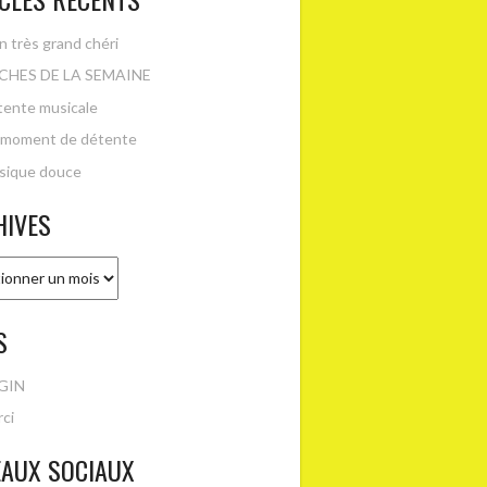
 très grand chéri
CHES DE LA SEMAINE
ente musicale
 moment de détente
sique douce
HIVES
es
S
GIN
ci
EAUX SOCIAUX