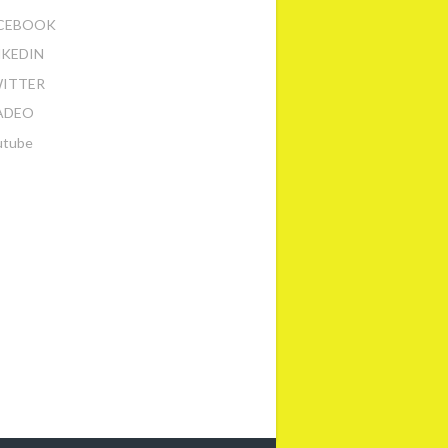
CEBOOK
NKEDIN
ITTER
ADEO
utube