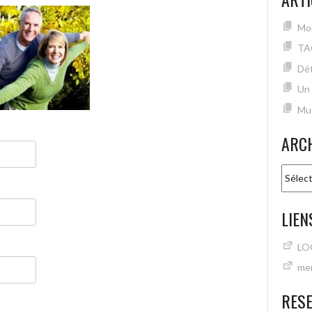
Mon
TA
Dét
Un
Mu
ARC
Archiv
LIEN
LO
mer
RES