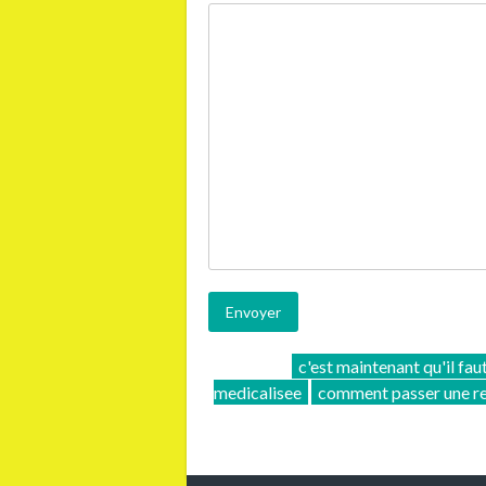
c'est maintenant qu'il fau
medicalisee
comment passer une re