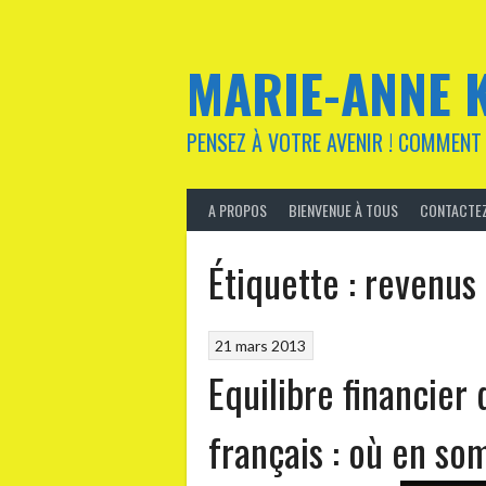
Aller
au
contenu
MARIE-ANNE 
PENSEZ À VOTRE AVENIR ! COMMENT 
A PROPOS
BIENVENUE À TOUS
CONTACTEZ
Étiquette :
revenus
21 mars 2013
Equilibre financier
français : où en s