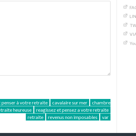
FA
LI
TW
VI
Yo
t penser à votre retraite
cavalaire sur mer
chambre
traite heureuse
reagissez et pensez a votre retraite
retraite
revenus non imposables
var