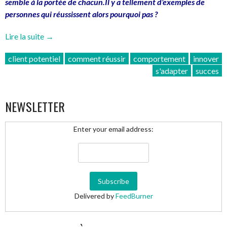
semble à la portée de chacun.Il y a tellement d’exemples de
personnes qui réussissent alors pourquoi pas ?
« Reussir
Lire la suite
→
est
client potentiel
comment réussir
comportement
innover
il
s'adapter
succes
une
habitude
que
NEWSLETTER
l’on
peut
Enter your email address:
prendre »
Delivered by
FeedBurner