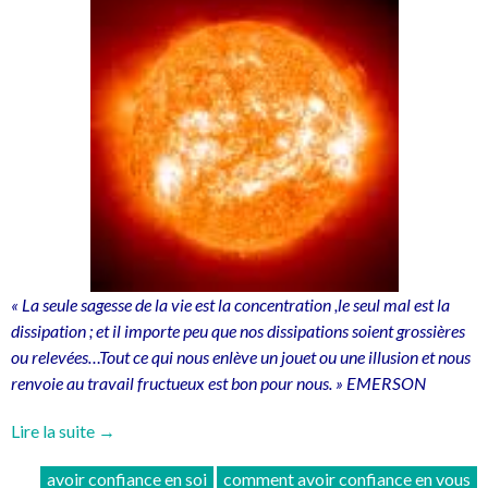
« La seule sagesse de la vie est la concentration ,le seul mal est la
dissipation ; et il importe peu que nos dissipations soient grossières
ou relevées…Tout ce qui nous enlève un jouet ou une illusion et nous
renvoie au travail fructueux est bon pour nous. » EMERSON
« Comment
Lire la suite
→
concentrer
avoir confiance en soi
comment avoir confiance en vous
votre