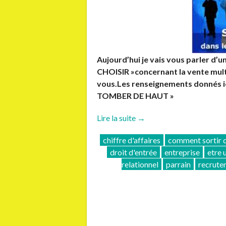
Aujourd’hui je vais vous parler d’u
CHOISIR »concernant la vente multi
vous.Les renseignements donnés i
TOMBER DE HAUT »
« Comment
Lire la suite
→
ne
chiffre d'affaires
comment sortir d
pas
droit d'entrée
entreprise
etre 
tomber
relationnel
parrain
recrute
de
haut? »