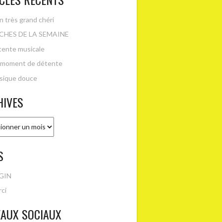
 très grand chéri
CHES DE LA SEMAINE
ente musicale
 moment de détente
sique douce
HIVES
es
S
GIN
ci
EAUX SOCIAUX