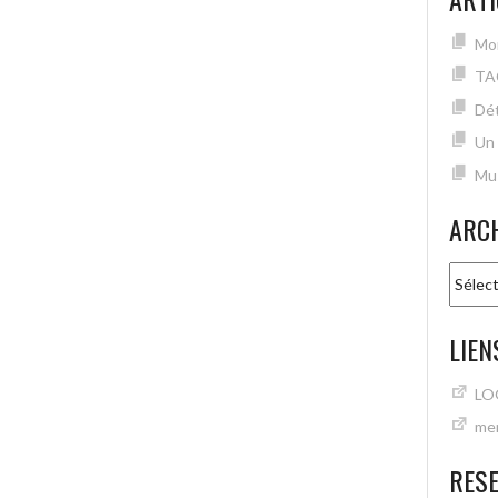
Mon
TA
Dét
Un
Mu
ARC
Archiv
LIEN
LO
mer
RES