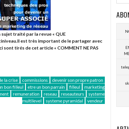
ABO
N
n sujet traité par la revue « QUE
niveau.Il est très important de le partager avec
E
ci sont tirés de cet article « COMMENT NE PAS
ME
tele
e la crise
commissions
devenir son propre patron
sk
un bon filleul
etre un bon parrain
filleul
marketing
ment
remuneration
reseau
reseauteurs
systeme
multilevel
systeme pyramidal
vendeur
ARTI