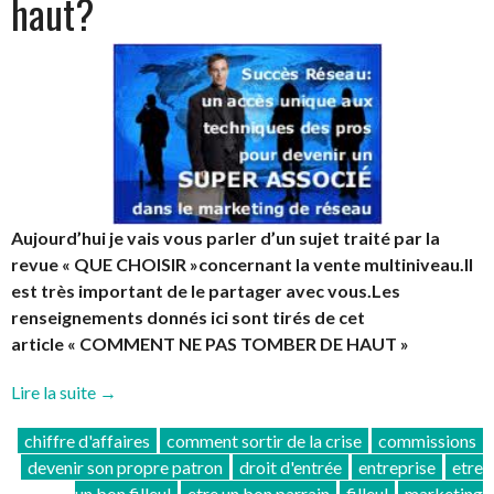
haut?
Aujourd’hui je vais vous parler d’un sujet traité par la
revue « QUE CHOISIR »concernant la vente multiniveau.Il
est très important de le partager avec vous.Les
renseignements donnés ici sont tirés de cet
article « COMMENT NE PAS TOMBER DE HAUT »
« Comment
Lire la suite
→
ne
chiffre d'affaires
comment sortir de la crise
commissions
pas
devenir son propre patron
droit d'entrée
entreprise
etre
tomber
un bon filleul
etre un bon parrain
filleul
marketing