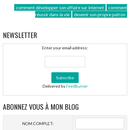
est-
comment développer son affaire sur internet
comment
il
réussir dans la vie
devenir son propre patron
une
habitude
que
NEWSLETTER
l’on
peut
Enter your email address:
prendre
? »
Delivered by
FeedBurner
ABONNEZ VOUS À MON BLOG
NOM COMPLET: