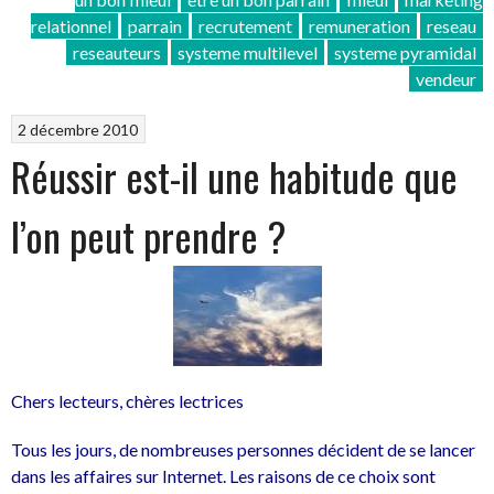
de
relationnel
parrain
recrutement
remuneration
reseau
haut? »
reseauteurs
systeme multilevel
systeme pyramidal
vendeur
2 décembre 2010
Réussir est-il une habitude que
l’on peut prendre ?
Chers lecteurs, chères lectrices
Tous les jours, de nombreuses personnes décident de se lancer
dans les affaires sur Internet. Les raisons de ce choix sont