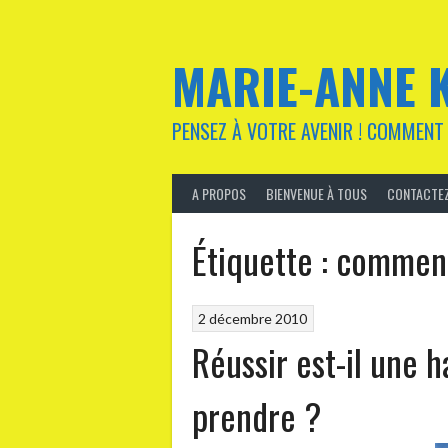
Aller
au
contenu
MARIE-ANNE 
PENSEZ À VOTRE AVENIR ! COMMENT 
A PROPOS
BIENVENUE À TOUS
CONTACTEZ
Étiquette :
comment 
2 décembre 2010
Réussir est-il une 
prendre ?