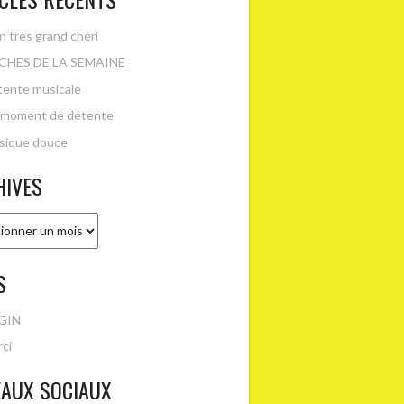
 très grand chéri
CHES DE LA SEMAINE
ente musicale
 moment de détente
sique douce
HIVES
es
S
GIN
ci
EAUX SOCIAUX