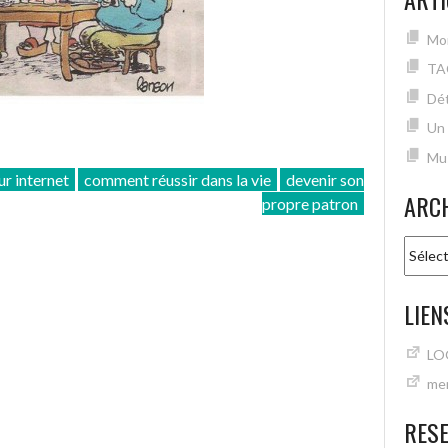
Mon
TA
Dét
Un
Mu
r internet
comment réussir dans la vie
devenir son
ARC
propre patron
Archiv
LIEN
LO
mer
RES