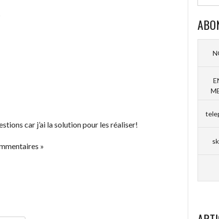
?
ABO
N
E
ME
tele
tions car j’ai la solution pour les réaliser!
sk
ommentaires »
ARTI