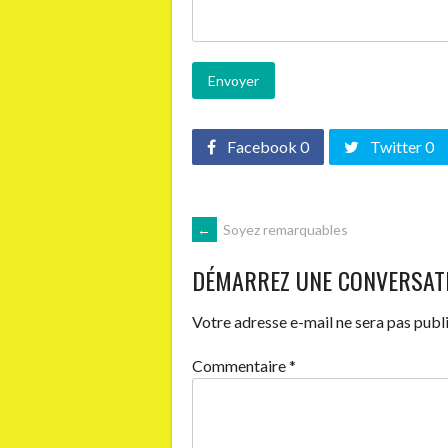
Facebook 0
Twitter 0
NAVIGATION
←
Soyez remarquables
DÉMARREZ UNE CONVERSAT
DES
Votre adresse e-mail ne sera pas publi
ARTICLES
Commentaire
*