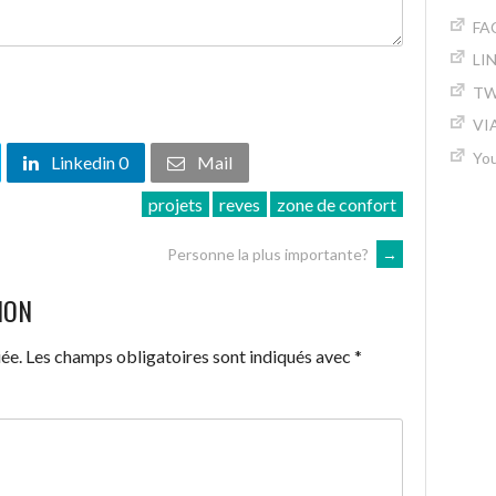
FA
LI
TW
VI
Yo
Linkedin 0
Mail
projets
reves
zone de confort
Personne la plus importante?
→
ION
ée.
Les champs obligatoires sont indiqués avec
*