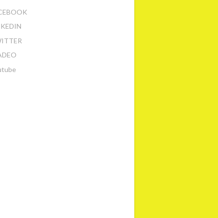
CEBOOK
NKEDIN
ITTER
ADEO
utube