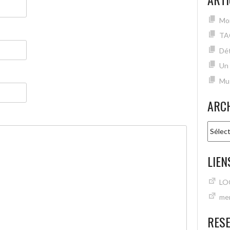
Mon
TA
Dét
Un
Mu
ARC
Archiv
LIEN
LO
mer
RES