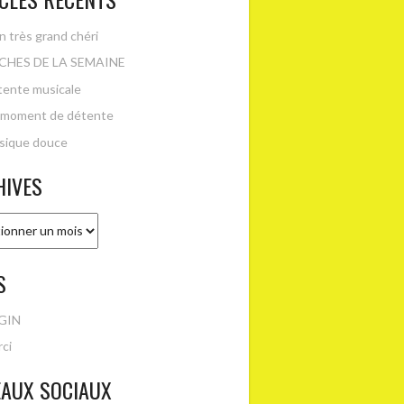
 très grand chéri
CHES DE LA SEMAINE
ente musicale
 moment de détente
sique douce
HIVES
es
S
GIN
ci
EAUX SOCIAUX