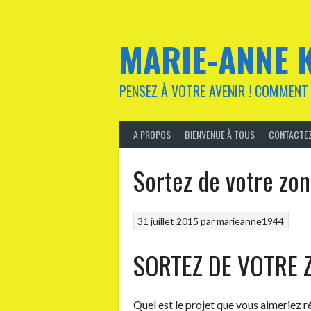
Aller
au
contenu
MARIE-ANNE 
PENSEZ À VOTRE AVENIR ! COMMENT 
A PROPOS
BIENVENUE À TOUS
CONTACTEZ
Sortez de votre zon
31 juillet 2015
par
marieanne1944
SORTEZ DE VOTRE 
Quel est le projet que vous aimeriez ré